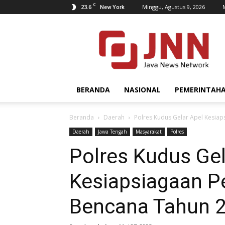
C
23.6
Minggu, Agustus 9, 2026
New York
JNN.co.id
BERANDA
NASIONAL
PEMERINTAH
Beranda
Daerah
Polres Kudus Gelar Apel Kesia
Daerah
Jawa Tengah
Masyarakat
Polres
Polres Kudus Gel
Kesiapsiagaan 
Bencana Tahun 