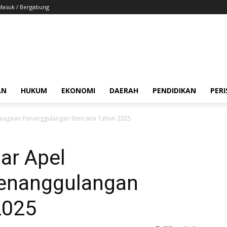
Masuk / Bergabung
AN
HUKUM
EKONOMI
DAERAH
PENDIDIKAN
PER
psiagaan Penanggulangan Bencana Tahun 2025
ar Apel
Penanggulangan
2025