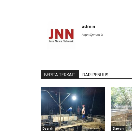
admin
https://jnn.co.id
BERITA TERKAIT
DARI PENULIS
Daerah
Daerah