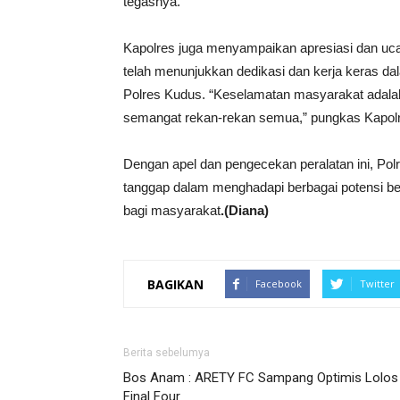
tegasnya.
Kapolres juga menyampaikan apresiasi dan uca
telah menunjukkan dedikasi dan kerja keras d
Polres Kudus. “Keselamatan masyarakat adalah 
semangat rekan-rekan semua,” pungkas Kapol
Dengan apel dan pengecekan peralatan ini, Pol
tanggap dalam menghadapi berbagai potensi b
bagi masyarakat
.(Diana)
BAGIKAN
Facebook
Twitter
Berita sebelumya
Bos Anam : ARETY FC Sampang Optimis Lolos
Final Four