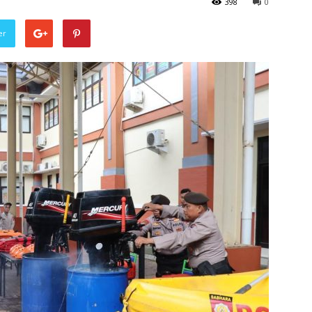
398
0
er