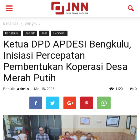
Beranda
Bengkulu
Bengkulu
Daerah
Desa
Ekonomi
Ketua DPD APDESI Bengkulu,
Inisiasi Percepatan
Pembentukan Koperasi Desa
Merah Putih
Penulis
admin
-
Mei 18, 2025
1120
0