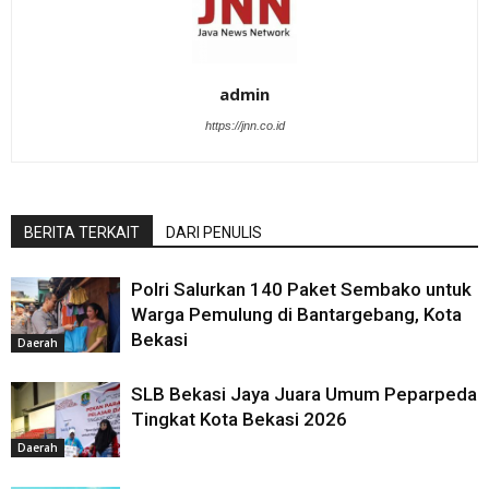
admin
https://jnn.co.id
BERITA TERKAIT
DARI PENULIS
Polri Salurkan 140 Paket Sembako untuk
Warga Pemulung di Bantargebang, Kota
Bekasi
Daerah
SLB Bekasi Jaya Juara Umum Peparpeda
Tingkat Kota Bekasi 2026
Daerah