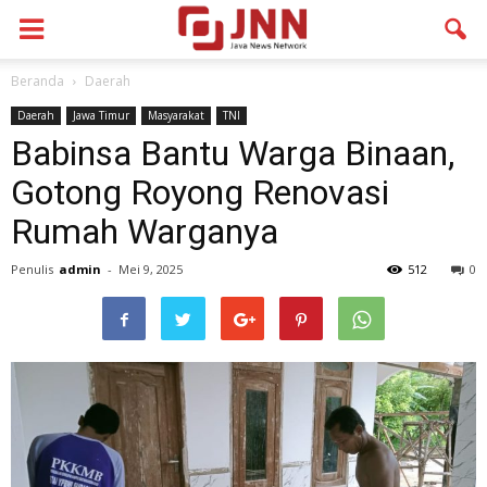
Beranda
Daerah
Daerah
Jawa Timur
Masyarakat
TNI
Babinsa Bantu Warga Binaan,
Gotong Royong Renovasi
Rumah Warganya
Penulis
admin
-
Mei 9, 2025
512
0