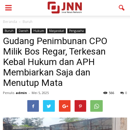
Beranda
Buruh
Buruh
Daerah
Hukum
Masyarakat
Pengusaha
Gudang Penimbunan CPO
Milik Bos Regar, Terkesan
Kebal Hukum dan APH
Membiarkan Saja dan
Menutup Mata
Penulis
admin
-
Mei 5, 2025
566
0