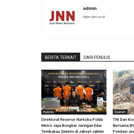
admin
https://jnn.co.id
BERITA TERKAIT
DARI PENULIS
Hukrim
Daerah
Direktorat Reserse Narkoba Polda
TNI Dari K
Metro Jaya Bongkar Jaringan Edar
Bersama Wa
Tembakau Sintetis di Jaksel-Jaktim
Pondasi Je