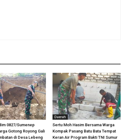
Daerah
odim 0827/Sumenep
Sertu Moh Hasim Bersama Warga
rga Gotong Royong Gali
Kompak Pasang Batu Bata Tempat
mbatan di Desa Lebeng
Keran Air Program Bakti TNI Sumur