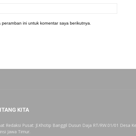
 peramban ini untuk komentar saya berikutnya.
NTANG KITA
at Redaksi Pusat: Jl.Khotip Banggil Dusun Daja RT/RW.01/01 Desa
insi Jawa Timur.