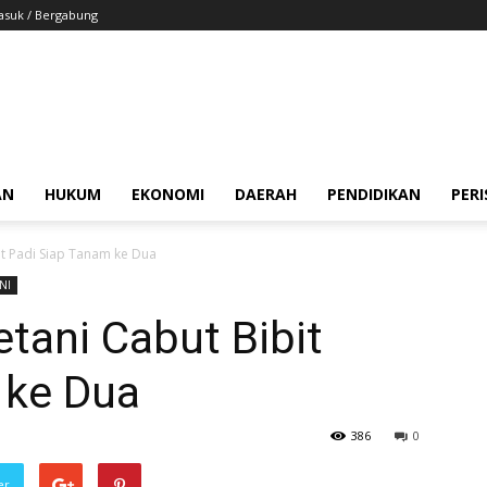
suk / Bergabung
AN
HUKUM
EKONOMI
DAERAH
PENDIDIKAN
PER
it Padi Siap Tanam ke Dua
NI
tani Cabut Bibit
 ke Dua
386
0
er