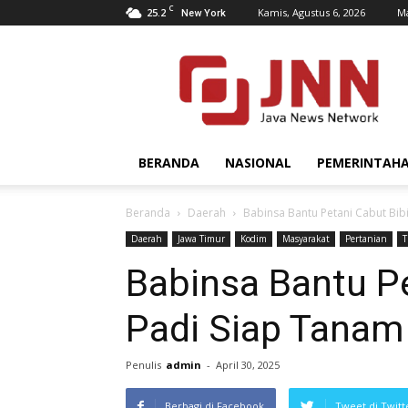
C
25.2
Kamis, Agustus 6, 2026
Ma
New York
JNN.co.id
BERANDA
NASIONAL
PEMERINTAH
Beranda
Daerah
Babinsa Bantu Petani Cabut Bib
Daerah
Jawa Timur
Kodim
Masyarakat
Pertanian
T
Babinsa Bantu Pe
Padi Siap Tanam
Penulis
admin
-
April 30, 2025
Berbagi di Facebook
Tweet di Twitt