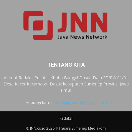
TENTANG KITA
Alamat Redaksi Pusat: Jl.Khotip Banggil Dusun Daja RT/RW.01/01
Desa Kecer Kecamatan Dasuk kabupaten Sumenep Provinsi Jawa
Timur.
Hubungi kami:
redaksijnnpusat@gmail.com
Redaksi
© JNN.co.id 2026. PT.Suara Sumenep Mediakom