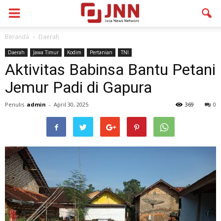
Beranda
Daerah
Daerah
Jawa Timur
Kodim
Pertanian
TNI
Aktivitas Babinsa Bantu Petani
Jemur Padi di Gapura
Penulis
admin
-
April 30, 2025
369
0