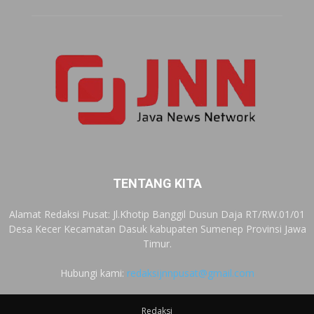
TENTANG KITA
Alamat Redaksi Pusat: Jl.Khotip Banggil Dusun Daja RT/RW.01/01
Desa Kecer Kecamatan Dasuk kabupaten Sumenep Provinsi Jawa
Timur.
Hubungi kami:
redaksijnnpusat@gmail.com
Redaksi