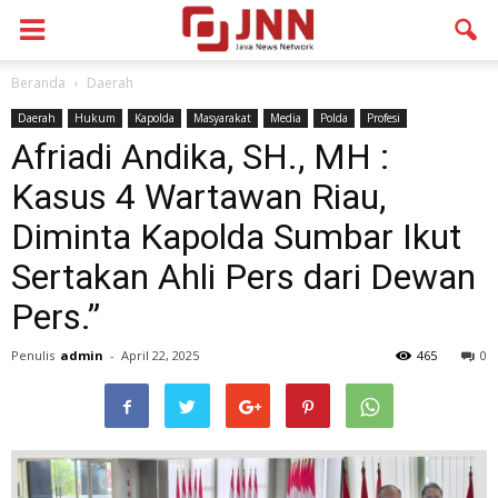
Beranda
Daerah
Daerah
Hukum
Kapolda
Masyarakat
Media
Polda
Profesi
Afriadi Andika, SH., MH :
Kasus 4 Wartawan Riau,
Diminta Kapolda Sumbar Ikut
Sertakan Ahli Pers dari Dewan
Pers.”
Penulis
admin
-
April 22, 2025
465
0