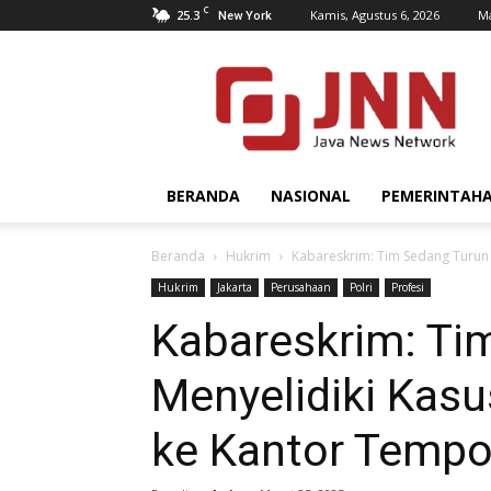
C
25.3
Kamis, Agustus 6, 2026
Ma
New York
JNN.co.id
BERANDA
NASIONAL
PEMERINTAH
Beranda
Hukrim
Kabareskrim: Tim Sedang Turun 
Hukrim
Jakarta
Perusahaan
Polri
Profesi
Kabareskrim: Ti
Menyelidiki Kasu
ke Kantor Temp