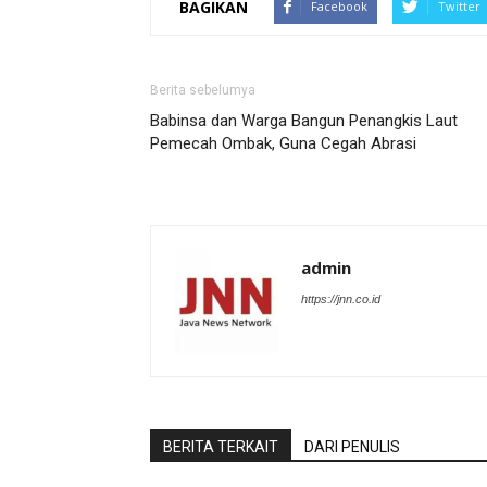
BAGIKAN
Facebook
Twitter
Berita sebelumya
Babinsa dan Warga Bangun Penangkis Laut
Pemecah Ombak, Guna Cegah Abrasi
admin
https://jnn.co.id
BERITA TERKAIT
DARI PENULIS