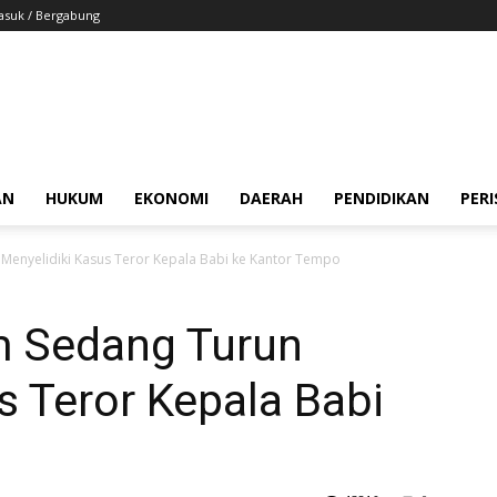
suk / Bergabung
AN
HUKUM
EKONOMI
DAERAH
PENDIDIKAN
PER
Menyelidiki Kasus Teror Kepala Babi ke Kantor Tempo
m Sedang Turun
s Teror Kepala Babi
o