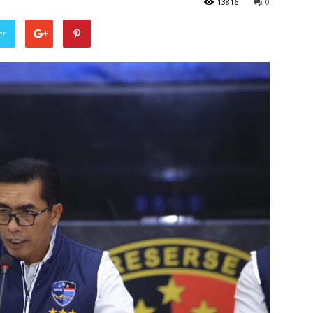
13816
0
er