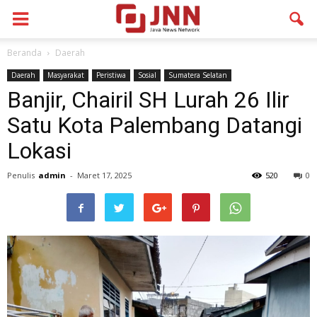
Beranda
Daerah
Daerah
Masyarakat
Peristiwa
Sosial
Sumatera Selatan
Banjir, Chairil SH Lurah 26 Ilir
Satu Kota Palembang Datangi
Lokasi
Penulis
admin
-
Maret 17, 2025
520
0