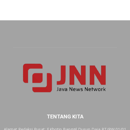
TENTANG KITA
Alamat Redaksi Pusat: Jl.Khotip Banggil Dusun Daja RT/RW.01/01