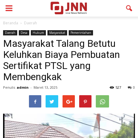
Beranda
Daerah
Daerah
Desa
Hukum
Masyarakat
Pemerintahan
Masyarakat Talang Betutu
Keluhkan Biaya Pembuatan
Sertifikat PTSL yang
Membengkak
Penulis
admin
-
Maret 13, 2025
527
0