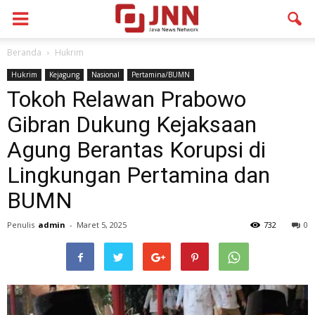
Beranda
Hukrim
Hukrim
Kejagung
Nasional
Pertamina/BUMN
Tokoh Relawan Prabowo
Gibran Dukung Kejaksaan
Agung Berantas Korupsi di
Lingkungan Pertamina dan
BUMN
Penulis
admin
-
Maret 5, 2025
732
0