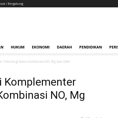
suk / Bergabung
AN
HUKUM
EKONOMI
DAERAH
PENDIDIKAN
PER
er Teknologi Nano Kombinasi NO, Mg dan GNH
i Komplementer
Kombinasi NO, Mg