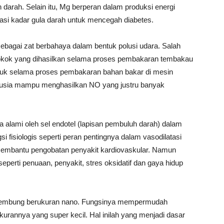
n darah. Selain itu, Mg berperan dalam produksi energi
lasi kadar gula darah untuk mencegah diabetes.
agai zat berbahaya dalam bentuk polusi udara. Salah
rokok yang dihasilkan selama proses pembakaran tembakau
ntuk selama proses pembakaran bahan bakar di mesin
nusia mampu menghasilkan NO yang justru banyak
 alami oleh sel endotel (lapisan pembuluh darah) dalam
i fisiologis seperti peran pentingnya dalam vasodilatasi
 membantu pengobatan penyakit kardiovaskular. Namun
perti penuaan, penyakit, stres oksidatif dan gaya hidup
k gelembung berukuran nano. Fungsinya mempermudah
rannya yang super kecil. Hal inilah yang menjadi dasar