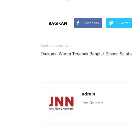
BAGIKAN
Facebook
Twitter
Berita sebelumya
Evakuasi Warga Terjebak Banjir di Bekasi Selat
admin
https://jnn.co.id