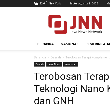
C
22.6
Sabtu, Agustus 8, 2026
Ma
New York
JNN.co.id
BERANDA
NASIONAL
PEMERINTAH
Beranda
Daerah
Terobosan Terapi Komplement
Daerah
Jawa Timur
Kesehatan
Terobosan Terap
Teknologi Nano 
dan GNH