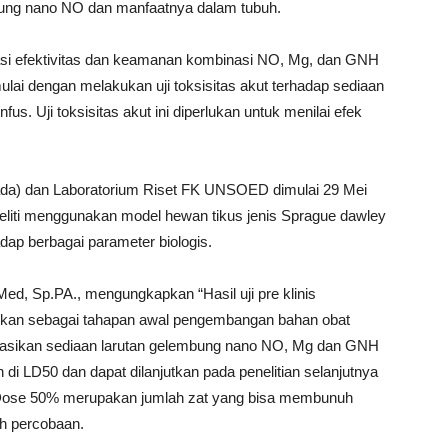
mbung nano NO dan manfaatnya dalam tubuh.
aluasi efektivitas dan keamanan kombinasi NO, Mg, dan GNH
lai dengan melakukan uji toksisitas akut terhadap sediaan
us. Uji toksisitas akut ini diperlukan untuk menilai efek
ada) dan Laboratorium Riset FK UNSOED dimulai 29 Mei
liti menggunakan model hewan tikus jenis Sprague dawley
dap berbagai parameter biologis.
.Med, Sp.PA., mengungkapkan “Hasil uji pre klinis
akukan sebagai tahapan awal pengembangan bahan obat
kasikan sediaan larutan gelembung nano NO, Mg dan GNH
 LD50 dan dapat dilanjutkan pada penelitian selanjutnya
 Dose 50% merupakan jumlah zat yang bisa membunuh
h percobaan.