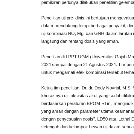
pemikiran perlunya dilakukan penelitian gele
Penelitian uji pre-klinis ini bertujuan mengev
dalam mendukung terapi berbagai penyakit, dimu
uji kombinasi NO, Mg, dan GNH dalam larutan inf
langsung dan rentang dosis yang aman,
Penelitian di LPPT UGM (Universitas Gajah M
2024 sampai dengan 21 Agustus 2024. Tim pene
untuk mengamati efek kombinasi tersebut terha
Ketua tim penelitian, Dr. dr. Dody Novrial, M.Si
khususnya uji toksisitas akut yang sudah dil
berdasarkan peraturan BPOM RI ini, mengindi
yang aman dengan parameter utama keamanan di
dengan penyesuaian dosis”. LD50 atau Lethal
setengah dari kelompok hewan uji dalam sebua