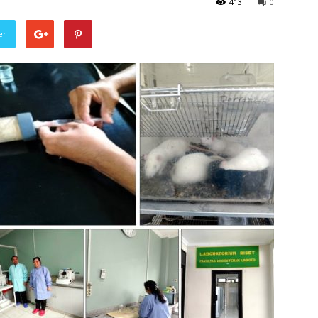
413
0
er