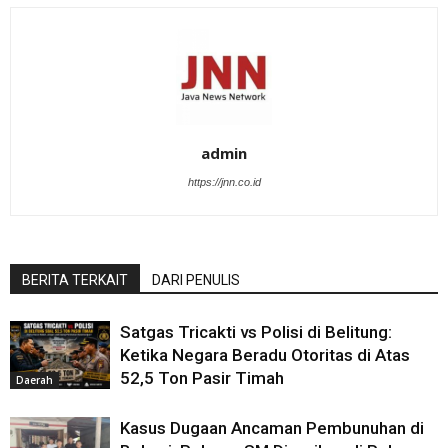
admin
https://jnn.co.id
BERITA TERKAIT
DARI PENULIS
Satgas Tricakti vs Polisi di Belitung:
Ketika Negara Beradu Otoritas di Atas
52,5 Ton Pasir Timah
Daerah
Kasus Dugaan Ancaman Pembunuhan di