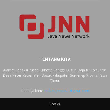
TENTANG KITA
Alamat Redaksi Pusat: Jl.Khotip Banggil Dusun Daja RT/RW.01/01
Desa Kecer Kecamatan Dasuk kabupaten Sumenep Provinsi Jawa
Timur.
Hubungi kami:
redaksijnnpusat@gmail.com
Redaksi