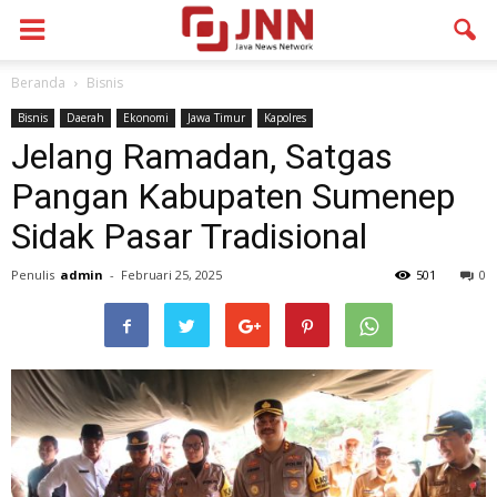
Beranda
Bisnis
Bisnis
Daerah
Ekonomi
Jawa Timur
Kapolres
Jelang Ramadan, Satgas
Pangan Kabupaten Sumenep
Sidak Pasar Tradisional
Penulis
admin
-
Februari 25, 2025
501
0