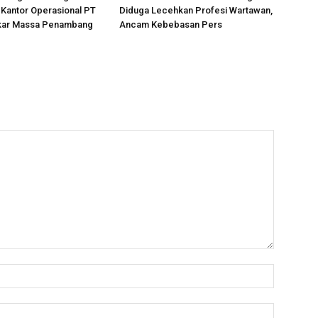
Kantor Operasional PT
Diduga Lecehkan Profesi Wartawan,
kar Massa Penambang
Ancam Kebebasan Pers