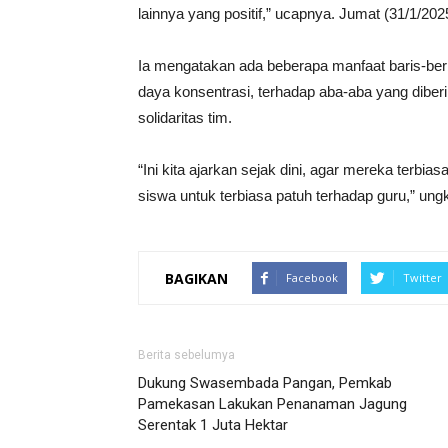
lainnya yang positif,” ucapnya. Jumat (31/1/202
Ia mengatakan ada beberapa manfaat baris-berb
daya konsentrasi, terhadap aba-aba yang diber
solidaritas tim.
“Ini kita ajarkan sejak dini, agar mereka terbia
siswa untuk terbiasa patuh terhadap guru,” u
BAGIKAN
Facebook
Twitter
Berita sebelumya
Dukung Swasembada Pangan, Pemkab
Pamekasan Lakukan Penanaman Jagung
Serentak 1 Juta Hektar