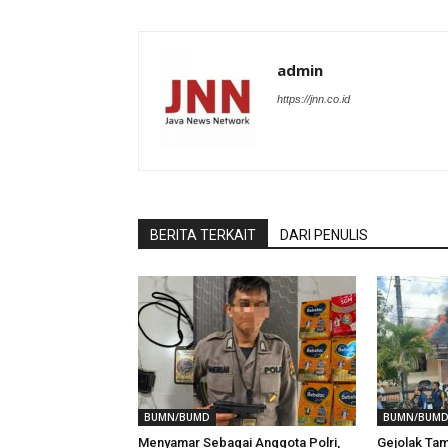
admin
https://jnn.co.id
BERITA TERKAIT
DARI PENULIS
BUMN/BUMD
BUMN/BUM
Menyamar Sebagai Anggota Polri,
Gejolak Tam