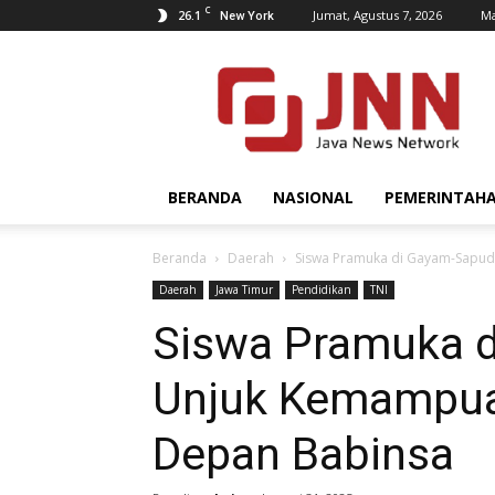
C
26.1
Jumat, Agustus 7, 2026
Ma
New York
JNN.co.id
BERANDA
NASIONAL
PEMERINTAH
Beranda
Daerah
Siswa Pramuka di Gayam-Sapud
Daerah
Jawa Timur
Pendidikan
TNI
Siswa Pramuka 
Unjuk Kemampuan
Depan Babinsa