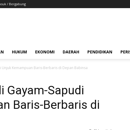
suk / Bergabung
AN
HUKUM
EKONOMI
DAERAH
PENDIDIKAN
PER
i Unjuk Kemampuan Baris-Berbaris di Depan Babinsa
di Gayam-Sapudi
 Baris-Berbaris di