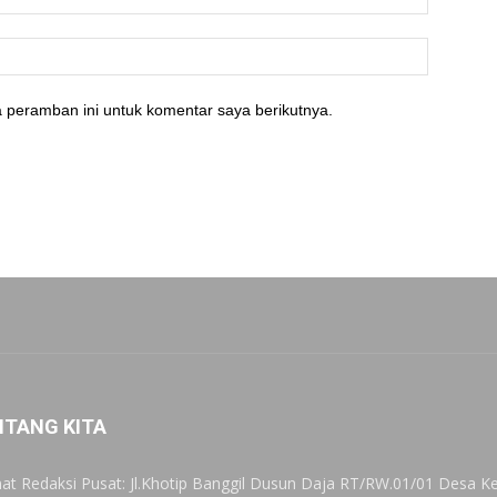
 peramban ini untuk komentar saya berikutnya.
NTANG KITA
at Redaksi Pusat: Jl.Khotip Banggil Dusun Daja RT/RW.01/01 Desa