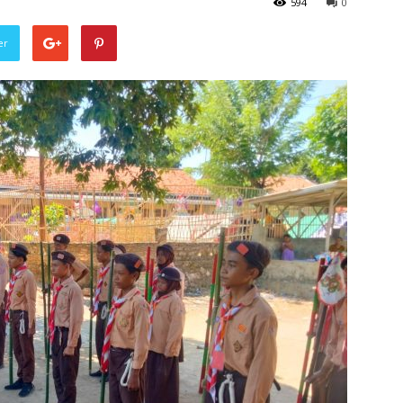
594
0
er