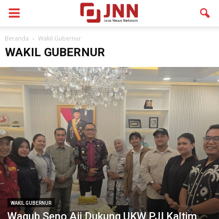
Beranda
Wakil Gubernur
WAKIL GUBERNUR
WAKIL GUBERNUR
Wagub Seno Aji Dukung UKW PJI Kaltim