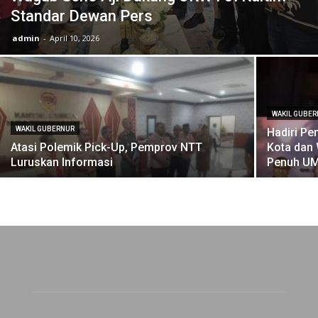
Standar Dewan Pers
admin
-
April 10, 2026
WAKIL GUBE
WAKIL GUBERNUR
Hadiri P
Atasi Polemik Pick-Up, Pemprov NTT
Kota dan 
Luruskan Informasi
Penuh U