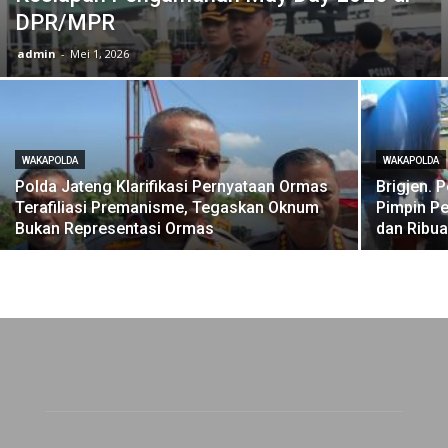
DPR/MPR
admin
-
Mei 1, 2026
WAKAPOLDA
WAKAPOLDA
Polda Jateng Klarifikasi Pernyataan Ormas
Brigjen. 
Terafiliasi Premanisme, Tegaskan Oknum
Pimpin P
Bukan Representasi Ormas
dan Ribua