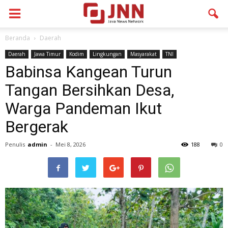
Beranda
Daerah
Daerah
Jawa Timur
Kodim
Lingkungan
Masyarakat
TNI
Babinsa Kangean Turun
Tangan Bersihkan Desa,
Warga Pandeman Ikut
Bergerak
Penulis
admin
-
Mei 8, 2026
188
0