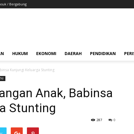
suk / Bergabung
AN
HUKUM
EKONOMI
DAERAH
PENDIDIKAN
PER
insa Kunjungi Keluarga Stunting
TNI
angan Anak, Babinsa
a Stunting
287
0
er