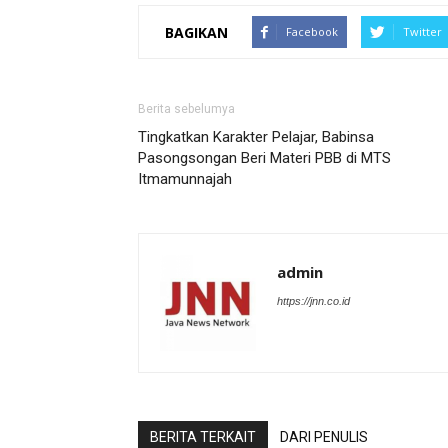
BAGIKAN
Facebook
Twitter
Berita sebelumya
Tingkatkan Karakter Pelajar, Babinsa
Pasongsongan Beri Materi PBB di MTS
Itmamunnajah
admin
https://jnn.co.id
BERITA TERKAIT
DARI PENULIS