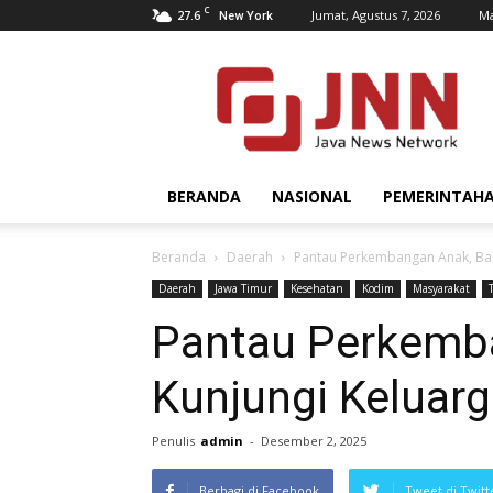
C
27.6
Jumat, Agustus 7, 2026
Ma
New York
JNN.co.id
BERANDA
NASIONAL
PEMERINTAH
Beranda
Daerah
Pantau Perkembangan Anak, Bab
Daerah
Jawa Timur
Kesehatan
Kodim
Masyarakat
Pantau Perkemb
Kunjungi Keluarg
Penulis
admin
-
Desember 2, 2025
Berbagi di Facebook
Tweet di Twitt