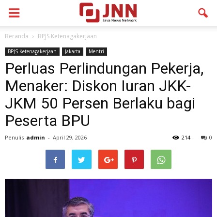
Beranda
BPJS Ketenagakerjaan
BPJS Ketenagakerjaan
Jakarta
Mentri
Perluas Perlindungan Pekerja,
Menaker: Diskon Iuran JKK-
JKM 50 Persen Berlaku bagi
Peserta BPU
Penulis
admin
-
April 29, 2026
214
0