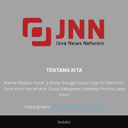
TENTANG KITA
Alamat Redaksi Pusat: Jl.Khotip Banggil Dusun Daja RT/RW.01/01
Desa Kecer Kecamatan Dasuk kabupaten Sumenep Provinsi Jawa
Timur.
Hubungi kami:
redaksijnnpusat@gmail.com
Redaksi