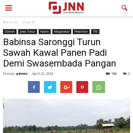
Beranda
Daerah
Daerah
Jawa Timur
Kodim
Masyarakat
Pelatihan
TNI
Babinsa Saronggi Turun
Sawah Kawal Panen Padi
Demi Swasembada Pangan
Penulis
admin
-
April 22, 2026
160
0