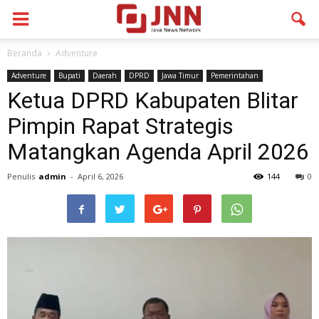
Beranda
Adventure
Adventure
Bupati
Daerah
DPRD
Jawa Timur
Pemerintahan
Ketua DPRD Kabupaten Blitar
Pimpin Rapat Strategis
Matangkan Agenda April 2026
Penulis
admin
-
April 6, 2026
144
0