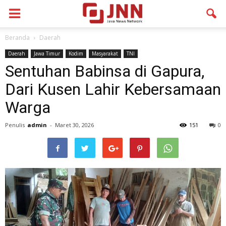
Beranda
Daerah
Daerah
Jawa Timur
Kodim
Masyarakat
TNI
Sentuhan Babinsa di Gapura,
Dari Kusen Lahir Kebersamaan
Warga
Penulis
admin
-
Maret 30, 2026
151
0