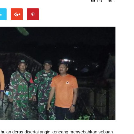
163
0
er
hujan deras disertai angin kencang menyebabkan sebuah