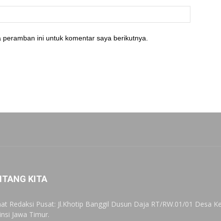
 peramban ini untuk komentar saya berikutnya.
NTANG KITA
at Redaksi Pusat: Jl.Khotip Banggil Dusun Daja RT/RW.01/01 Desa
insi Jawa Timur.