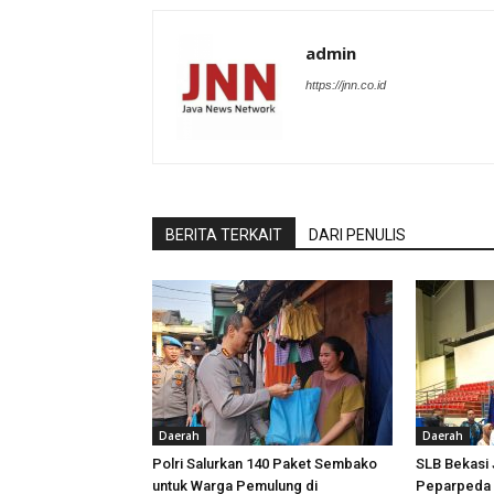
admin
https://jnn.co.id
BERITA TERKAIT
DARI PENULIS
Daerah
Daerah
Polri Salurkan 140 Paket Sembako
SLB Bekasi
untuk Warga Pemulung di
Peparpeda 