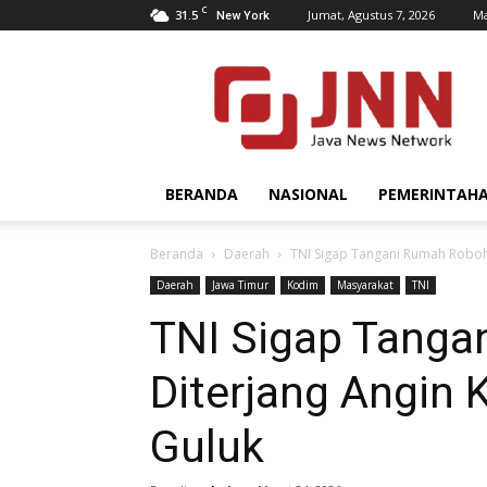
C
31.5
Jumat, Agustus 7, 2026
Ma
New York
JNN.co.id
BERANDA
NASIONAL
PEMERINTAH
Beranda
Daerah
TNI Sigap Tangani Rumah Roboh 
Daerah
Jawa Timur
Kodim
Masyarakat
TNI
TNI Sigap Tang
Diterjang Angin 
Guluk