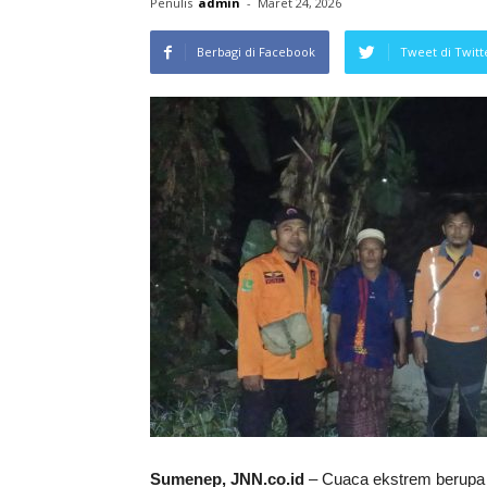
Penulis
admin
-
Maret 24, 2026
Berbagi di Facebook
Tweet di Twitt
Sumenep, JNN.co.id
– Cuaca ekstrem berupa 