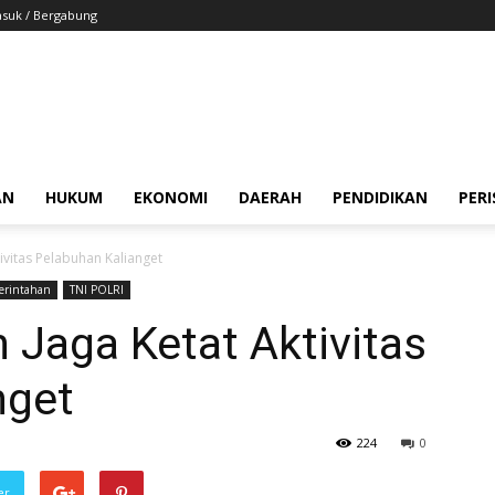
suk / Bergabung
AN
HUKUM
EKONOMI
DAERAH
PENDIDIKAN
PER
ivitas Pelabuhan Kalianget
erintahan
TNI POLRI
Jaga Ketat Aktivitas
nget
224
0
er