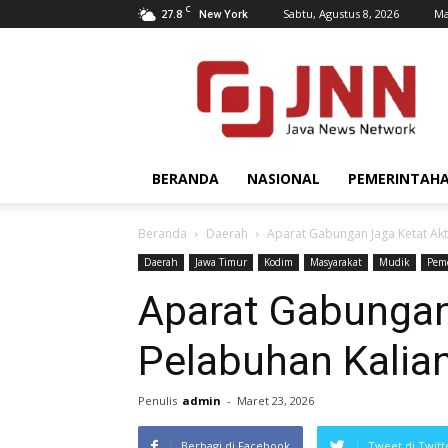
C
27.8
Sabtu, Agustus 8, 2026
Ma
New York
JNN.co.id
BERANDA
NASIONAL
PEMERINTAH
Beranda
Daerah
Aparat Gabungan Jaga Ketat Akt
Daerah
Jawa Timur
Kodim
Masyarakat
Mudik
Pem
Aparat Gabungan 
Pelabuhan Kalia
Penulis
admin
-
Maret 23, 2026
Berbagi di Facebook
Tweet di Twitt