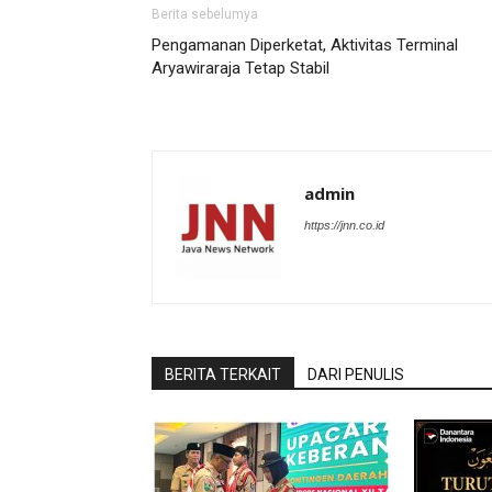
Berita sebelumya
Pengamanan Diperketat, Aktivitas Terminal
Aryawiraraja Tetap Stabil
admin
https://jnn.co.id
BERITA TERKAIT
DARI PENULIS