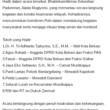
Hadir dalam acara tersebut, Bhabinkamtibmas Kelurahan
Padurenan, Aipda Mugiyono, yang memantau secara langsung
kegiatan dan kondisi keamanan wilayah. Kehadirannya
mencerminkan komitmen Polri dalam mendukung kegiatan
masyarakat serta menjaga situasi tetap aman dan kondusif.
Tokoh yang Hadir:
1.Dr. H. Tri Adhianto Tjahyono, S.E., M.M. – Wali Kota Bekasi
2.Agus Rohadi – Anggota DPRD Kota Bekasi dari Fraksi PAN
3.Faisal – Anggota DPRD Kota Bekasi dari Fraksi Golkar
4.Jaya Eko Setiawan, S.H., M.H. – Camat Mustikajaya
5.Panit Lantas Polsek Bantargebang – Mewakili Kapolsek
6.Pelda Luwarto – Mewakili Danramil
7.Seluruh Lurah se-Kecamatan Mustikajaya
8.RW dan RT se-Dukuh Zamrud
Acara berlangsung dengan penuh keakraban dan kekeluargaan.
Warga terlihat antusias mengikuti kegiatan yang diisi dengan