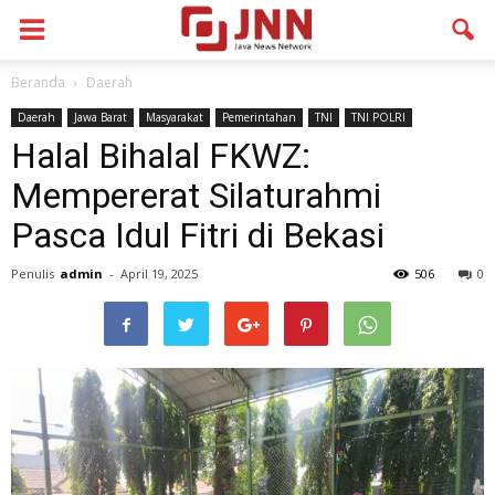
Beranda
Daerah
Daerah
Jawa Barat
Masyarakat
Pemerintahan
TNI
TNI POLRI
Halal Bihalal FKWZ:
Mempererat Silaturahmi
Pasca Idul Fitri di Bekasi
Penulis
admin
-
April 19, 2025
506
0