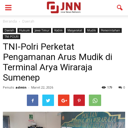
Beranda
Daerah
Daerah
Hukum
Jawa Timur
Kodim
Masyarakat
Mudik
Pemerintahan
TNI POLRI
TNI-Polri Perketat
Pengamanan Arus Mudik di
Terminal Arya Wiraraja
Sumenep
Penulis
admin
-
Maret 22, 2026
179
0