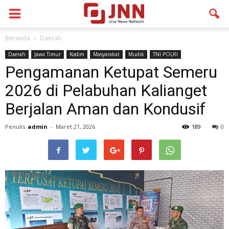
Beranda
Daerah
Daerah
Jawa Timur
Kodim
Masyarakat
Mudik
TNI POLRI
Pengamanan Ketupat Semeru
2026 di Pelabuhan Kalianget
Berjalan Aman dan Kondusif
Penulis
admin
-
Maret 21, 2026
189
0