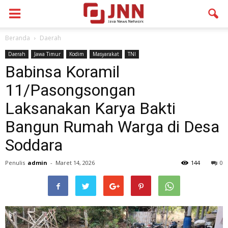
Beranda
Daerah
Daerah
Jawa Timur
Kodim
Masyarakat
TNI
Babinsa Koramil
11/Pasongsongan
Laksanakan Karya Bakti
Bangun Rumah Warga di Desa
Soddara
Penulis
admin
-
Maret 14, 2026
144
0