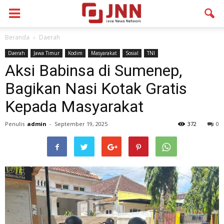
Beranda
Daerah
Daerah
Jawa Timur
Kodim
Masyarakat
Sosial
TNI
Aksi Babinsa di Sumenep,
Bagikan Nasi Kotak Gratis
Kepada Masyarakat
Penulis
admin
-
September 19, 2025
372
0