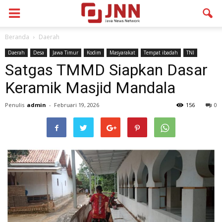
Beranda
Daerah
Daerah
Desa
Jawa Timur
Kodim
Masyarakat
Tempat ibadah
TNI
Satgas TMMD Siapkan Dasar
Keramik Masjid Mandala
Penulis
admin
-
Februari 19, 2026
156
0