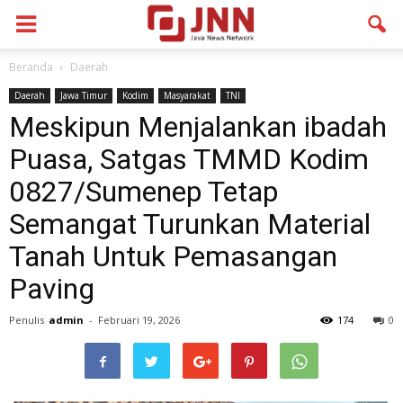
Beranda
Daerah
Daerah
Jawa Timur
Kodim
Masyarakat
TNI
Meskipun Menjalankan ibadah
Puasa, Satgas TMMD Kodim
0827/Sumenep Tetap
Semangat Turunkan Material
Tanah Untuk Pemasangan
Paving
Penulis
admin
-
Februari 19, 2026
174
0