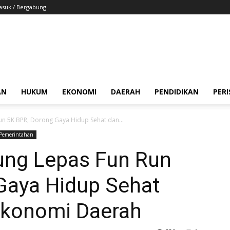
suk / Bergabung
AN
HUKUM
EKONOMI
DAERAH
PENDIDIKAN
PER
un 5K BPR, Dorong Gaya Hidup Sehat dan...
Pemerintahan
ung Lepas Fun Run
Gaya Hidup Sehat
Ekonomi Daerah