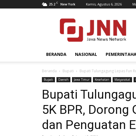
C
25.2
Kamis, Agustus 6, 2026
Ma
New York
JNN.co.id
BERANDA
NASIONAL
PEMERINTAH
Beranda
Bupati
Bupati Tulungagung Lepas Fun R
Bupati
Daerah
Jawa Timur
Kesehatan
Masyarakat
Bupati Tulungag
5K BPR, Dorong 
dan Penguatan 