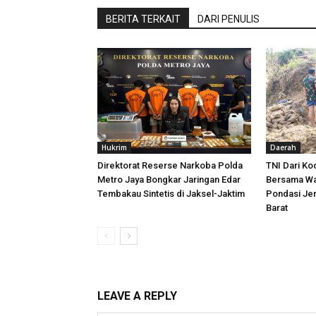
BERITA TERKAIT
DARI PENULIS
Hukrim
Daerah
Direktorat Reserse Narkoba Polda
TNI Dari K
Metro Jaya Bongkar Jaringan Edar
Bersama Wa
Tembakau Sintetis di Jaksel-Jaktim
Pondasi Je
Barat
LEAVE A REPLY