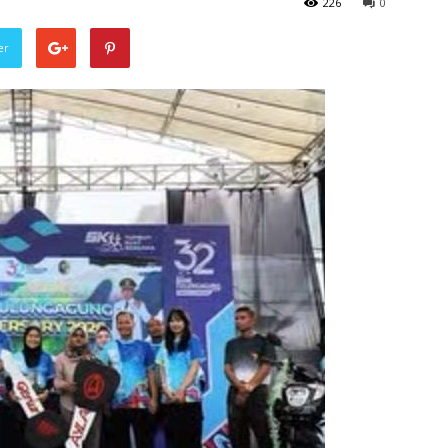
226
0
er