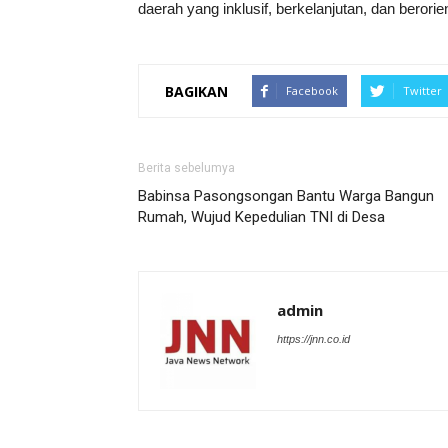
daerah yang inklusif, berkelanjutan, dan beror
BAGIKAN
Facebook
Twitter
Berita sebelumya
Babinsa Pasongsongan Bantu Warga Bangun
Rumah, Wujud Kepedulian TNI di Desa
admin
https://jnn.co.id