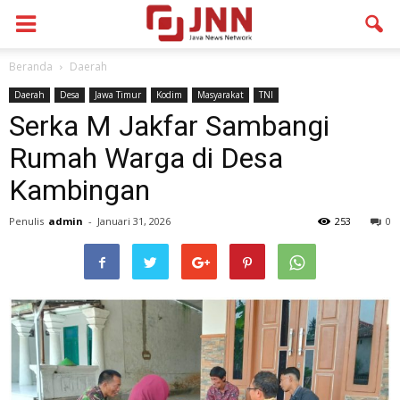
Beranda
Daerah
Daerah
Desa
Jawa Timur
Kodim
Masyarakat
TNI
Serka M Jakfar Sambangi
Rumah Warga di Desa
Kambingan
Penulis
admin
-
Januari 31, 2026
253
0