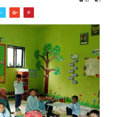
161
0
er