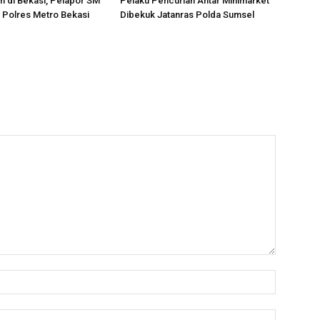
 di Bekasi, Pelapor SM
Pelaku Pencurian Antar Minimarket
i Polres Metro Bekasi
Dibekuk Jatanras Polda Sumsel