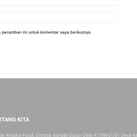
 peramban ini untuk komentar saya berikutnya.
NTANG KITA
at Redaksi Pusat: Jl.Khotip Banggil Dusun Daja RT/RW.01/01 Desa