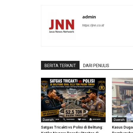
admin
https://jnn.co.id
BERITA TERKAIT
DARI PENULIS
Daerah
Daerah
Satgas Tricakti vs Polisi di Belitung:
Kasus Dug