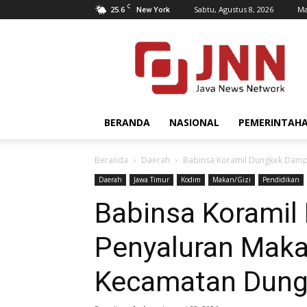
C
25.6
Sabtu, Agustus 8, 2026
Ma
New York
JNN.co.id
BERANDA
NASIONAL
PEMERINTAH
Beranda
Daerah
Babinsa Koramil Dungkek Dampi
Daerah
Jawa Timur
Kodim
Makan/Gizi
Pendidikan
Babinsa Koramil
Penyaluran Makan
Kecamatan Dung