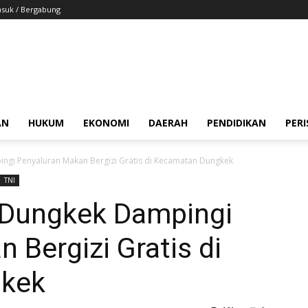
suk / Bergabung
AN
HUKUM
EKONOMI
DAERAH
PENDIDIKAN
PER
ngi Penyaluran Makan Bergizi Gratis di Kecamatan Dungkek
TNI
 Dungkek Dampingi
 Bergizi Gratis di
kek