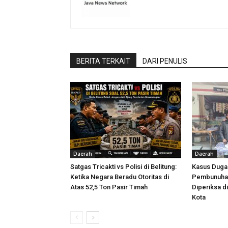
BERITA TERKAIT
DARI PENULIS
Daerah
Daerah
Satgas Tricakti vs Polisi di Belitung:
Kasus Dug
Ketika Negara Beradu Otoritas di
Pembunuhan
Atas 52,5 Ton Pasir Timah
Diperiksa d
Kota