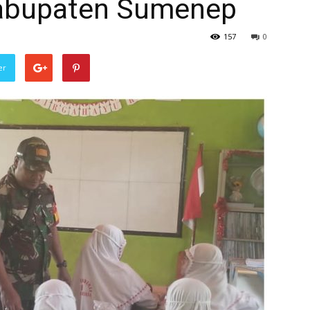
 kabupaten Sumenep
157
0
er