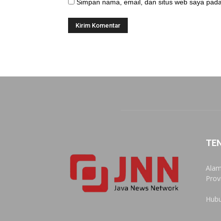
Simpan nama, email, dan situs web saya pada
TE
Alam
Prov
Hubu