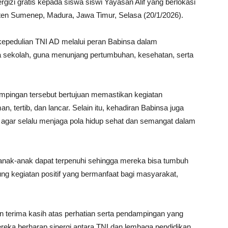
zi gratis kepada siswa siswi Yayasan Alif yang berlokasi
ten Sumenep, Madura, Jawa Timur, Selasa (20/1/2026).
epedulian TNI AD melalui peran Babinsa dalam
 sekolah, guna menunjang pertumbuhan, kesehatan, serta
ingan tersebut bertujuan memastikan kegiatan
 tertib, dan lancar. Selain itu, kehadiran Babinsa juga
agar selalu menjaga pola hidup sehat dan semangat dalam
i anak-anak dapat terpenuhi sehingga mereka bisa tumbuh
g kegiatan positif yang bermanfaat bagi masyarakat,
n terima kasih atas perhatian serta pendampingan yang
reka berharap sinergi antara TNI dan lembaga pendidikan