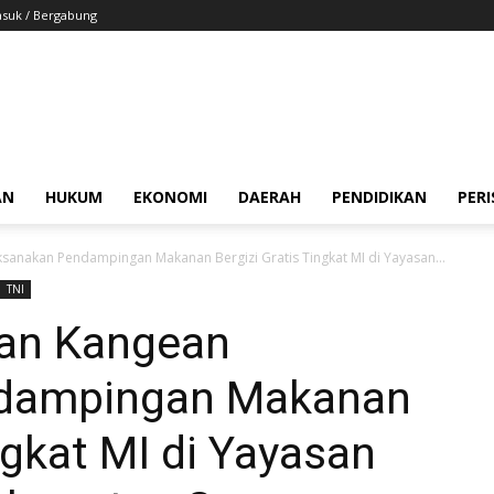
suk / Bergabung
AN
HUKUM
EKONOMI
DAERAH
PENDIDIKAN
PER
anakan Pendampingan Makanan Bergizi Gratis Tingkat MI di Yayasan...
TNI
uan Kangean
dampingan Makanan
ngkat MI di Yayasan