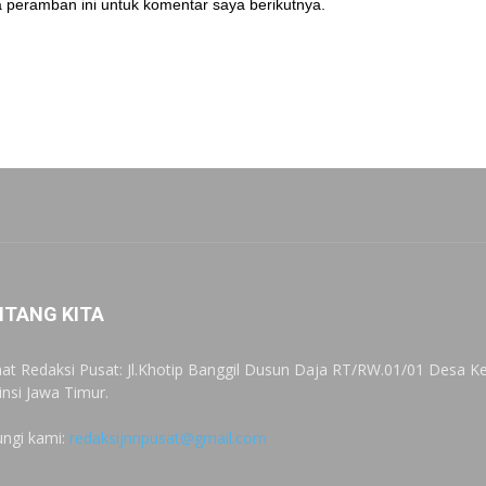
 peramban ini untuk komentar saya berikutnya.
NTANG KITA
at Redaksi Pusat: Jl.Khotip Banggil Dusun Daja RT/RW.01/01 Desa
insi Jawa Timur.
ngi kami:
redaksijnnpusat@gmail.com