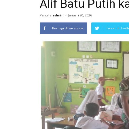
Alif Batu Putih
Penulis
admin
-
Januari 20, 2026
Berbagi di Facebook
Tweet di Twitt