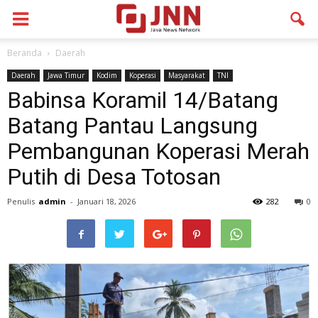
Beranda
Daerah
Daerah
Jawa Timur
Kodim
Koperasi
Masyarakat
TNI
Babinsa Koramil 14/Batang
Batang Pantau Langsung
Pembangunan Koperasi Merah
Putih di Desa Totosan
Penulis
admin
-
Januari 18, 2026
282
0