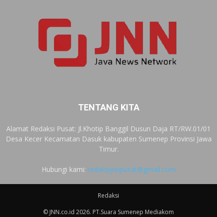
TENTANG KITA
Alamat Redaksi Pusat: Jl.Khotip Banggil Dusun Daja RT/RW.01/01
Desa Kecer Kecamatan Dasuk kabupaten Sumenep Provinsi Jawa
Timur.
Hubungi kami:
redaksijnnpusat@gmail.com
Redaksi
© JNN.co.id 2026. PT.Suara Sumenep Mediakom