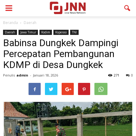
Beranda
Daerah
Daerah
Jawa Timur
Kodim
Koperasi
TNI
Babinsa Dungkek Dampingi
Percepatan Pembangunan
KDMP di Desa Dungkek
Penulis
admin
-
Januari 18, 2026
271
0