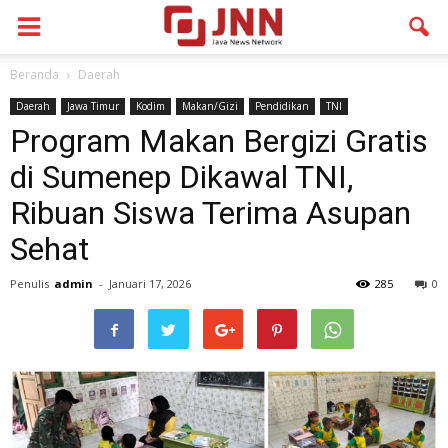
Beranda
Daerah
Daerah
Jawa Timur
Kodim
Makan/Gizi
Pendidikan
TNI
Program Makan Bergizi Gratis
di Sumenep Dikawal TNI,
Ribuan Siswa Terima Asupan
Sehat
Penulis
admin
-
Januari 17, 2026
285
0