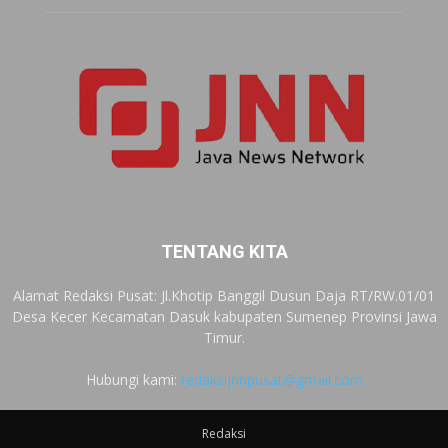
TENTANG KITA
Alamat Redaksi Pusat: Jl.Khotip Banggil Dusun Daja RT/RW.01/01
Desa Kecer Kecamatan Dasuk kabupaten Sumenep Provinsi Jawa
Timur.
Hubungi kami:
redaksijnnpusat@gmail.com
Redaksi