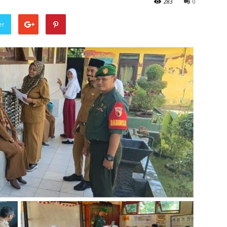
283
0
er