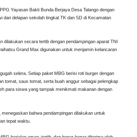
SPPG Yayasan Bakti Bunda Berjaya Desa Talango dengan
dari delapan sekolah tingkat TK dan SD di Kecamatan
n dilakukan secara tertib dengan pendampingan aparat TNI
l Daihatsu Grand Max digunakan untuk menjamin kelancaran
gugah selera. Setiap paket MBG berisi roti burger dengan
an tomat, saus tomat, serta buah anggur sebagai pelengkap
s oleh para siswa yang tampak menikmati makanan dengan
ik, menegaskan bahwa pendampingan dilakukan untuk
an tepat waktu.
BG berjalan aman, tertib, dan benar-benar diterima oleh