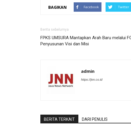
BAGIKAN
Facebook
Twitter
Berita sebelumya
FPKS UMSURA Mantapkan Arah Baru melalui F
Penyusunan Visi dan Misi
admin
https://jnn.co.id
BERITA TERKAIT
DARI PENULIS