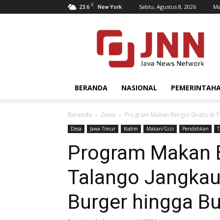
C
23.6
Sabtu, Agustus 8, 2026
Ma
New York
JNN.co.id
BERANDA
NASIONAL
PEMERINTAH
Beranda
Desa
Program Makan Bergizi Gratis di T
Desa
Jawa Timur
Kodim
Makan/Gizi
Pendidikan
T
Program Makan Be
Talango Jangkau
Burger hingga B