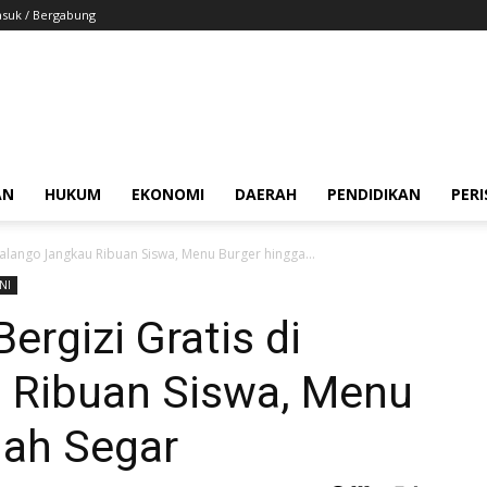
suk / Bergabung
AN
HUKUM
EKONOMI
DAERAH
PENDIDIKAN
PER
alango Jangkau Ribuan Siswa, Menu Burger hingga...
NI
rgizi Gratis di
 Ribuan Siswa, Menu
uah Segar