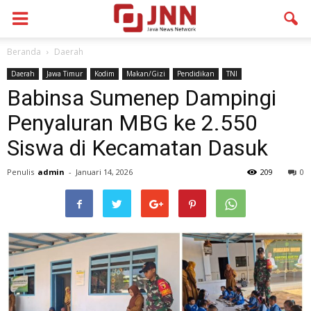
Beranda
Daerah
Daerah
Jawa Timur
Kodim
Makan/Gizi
Pendidikan
TNI
Babinsa Sumenep Dampingi
Penyaluran MBG ke 2.550
Siswa di Kecamatan Dasuk
Penulis
admin
-
Januari 14, 2026
209
0