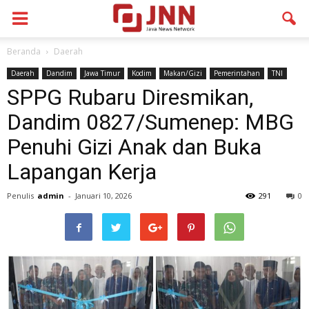
Beranda
Daerah
Daerah
Dandim
Jawa Timur
Kodim
Makan/Gizi
Pemerintahan
TNI
SPPG Rubaru Diresmikan,
Dandim 0827/Sumenep: MBG
Penuhi Gizi Anak dan Buka
Lapangan Kerja
Penulis
admin
-
Januari 10, 2026
291
0