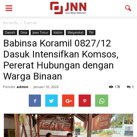
Beranda
Daerah
Daerah
Desa
Jawa Timur
Kodim
Masyarakat
TNI
Babinsa Koramil 0827/12
Dasuk Intensifkan Komsos,
Pererat Hubungan dengan
Warga Binaan
Penulis
admin
-
Januari 10, 2026
178
0