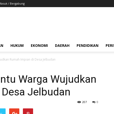
Masuk / Bergabung
AN
HUKUM
EKONOMI
DAERAH
PENDIDIKAN
PER
udkan Rumah Impian di Desa Jelbudan
antu Warga Wujudkan
 Desa Jelbudan
207
0
er