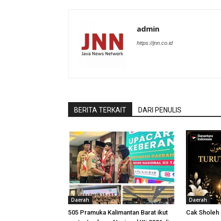
admin
https://jnn.co.id
BERITA TERKAIT
DARI PENULIS
Daerah
Daerah
505 Pramuka Kalimantan Barat ikut
Cak Sholeh