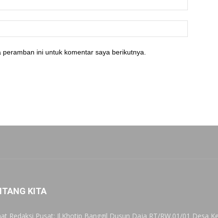
 peramban ini untuk komentar saya berikutnya.
NTANG KITA
at Redaksi Pusat: Jl.Khotip Banggil Dusun Daja RT/RW.01/01 Desa