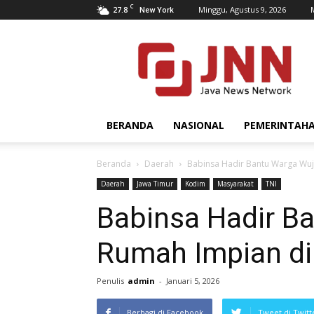
C
27.8
Minggu, Agustus 9, 2026
New York
JNN.co.id
BERANDA
NASIONAL
PEMERINTAH
Beranda
Daerah
Babinsa Hadir Bantu Warga Wuj
Daerah
Jawa Timur
Kodim
Masyarakat
TNI
Babinsa Hadir B
Rumah Impian di
Penulis
admin
-
Januari 5, 2026
Berbagi di Facebook
Tweet di Twitt