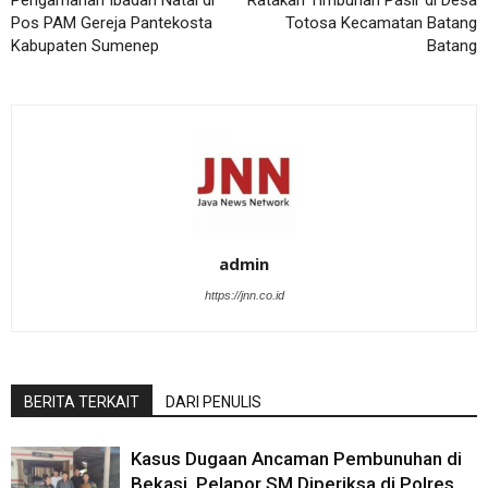
Pengamanan Ibadah Natal di
Ratakan Timbunan Pasir di Desa
Pos PAM Gereja Pantekosta
Totosa Kecamatan Batang
Kabupaten Sumenep
Batang
admin
https://jnn.co.id
BERITA TERKAIT
DARI PENULIS
Kasus Dugaan Ancaman Pembunuhan di
Bekasi, Pelapor SM Diperiksa di Polres