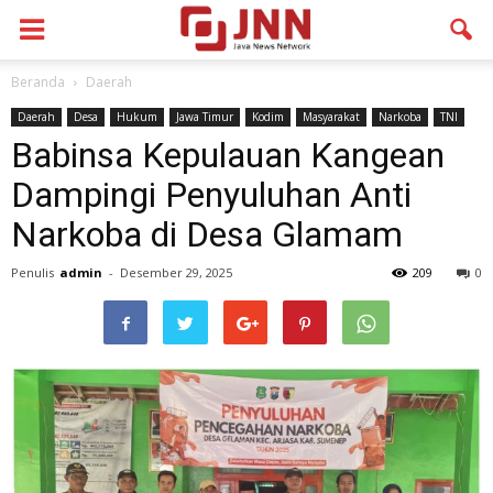
Beranda
Daerah
Daerah
Desa
Hukum
Jawa Timur
Kodim
Masyarakat
Narkoba
TNI
Babinsa Kepulauan Kangean
Dampingi Penyuluhan Anti
Narkoba di Desa Glamam
Penulis
admin
-
Desember 29, 2025
209
0