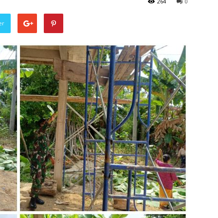
264
0
er