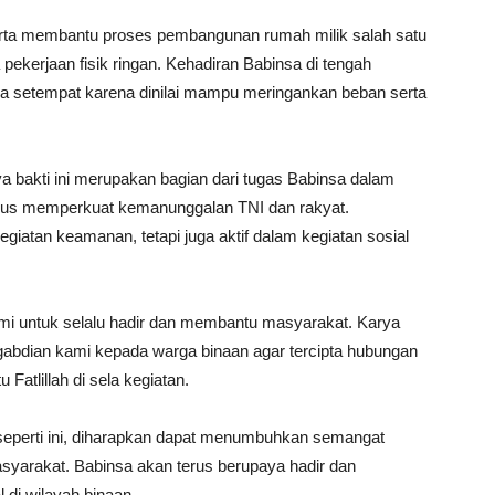
t serta membantu proses pembangunan rumah milik salah satu
pekerjaan fisik ringan. Kehadiran Babinsa di tengah
ga setempat karena dinilai mampu meringankan beban serta
a bakti ini merupakan bagian dari tugas Babinsa dalam
gus memperkuat kemanunggalan TNI dan rakyat.
giatan keamanan, tetapi juga aktif dalam kegiatan sosial
mi untuk selalu hadir dan membantu masyarakat. Karya
gabdian kami kepada warga binaan agar tercipta hubungan
 Fatlillah di sela kegiatan.
seperti ini, diharapkan dapat menumbuhkan semangat
syarakat. Babinsa akan terus berupaya hadir dan
l di wilayah binaan.