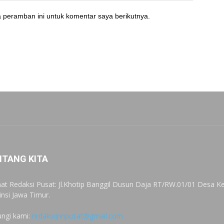
 peramban ini untuk komentar saya berikutnya.
NTANG KITA
at Redaksi Pusat: Jl.Khotip Banggil Dusun Daja RT/RW.01/01 Desa
insi Jawa Timur.
ngi kami:
redaksijnnpusat@gmail.com