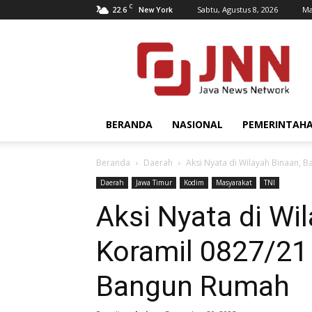
C
22.6
Sabtu, Agustus 8, 2026
Ma
New York
JNN.co.id
BERANDA
NASIONAL
PEMERINTAH
Beranda
Daerah
Aksi Nyata di Wilayah Binaan, 
Daerah
Jawa Timur
Kodim
Masyarakat
TNI
Aksi Nyata di Wi
Koramil 0827/21
Bangun Rumah