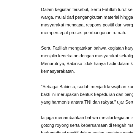
Dalam kegiatan tersebut, Sertu Fatlillah turu
warga, mulai dari pengangkutan material hingga 
masyarakat mendapat respons positif dari war
mempercepat proses pembangunan rumah.
Sertu Fatlillah mengatakan bahwa kegiatan kary
menjalin kedekatan dengan masyarakat sekali
Menurutnya, Babinsa tidak hanya hadir dalam ke
kemasyarakatan.
“Sebagai Babinsa, sudah menjadi kewajiban ka
bakti ini merupakan bentuk kepedulian dan pen
yang harmonis antara TNI dan rakyat,” ujar Sertu
Ia juga menambahkan bahwa melalui kegiatan 
gotong royong serta kebersamaan di tengah ma
berkontribusi positif dalam setiap kegiatan sosia