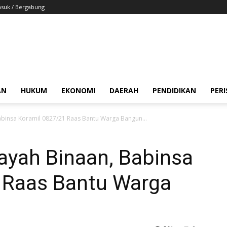
suk / Bergabung
AN
HUKUM
EKONOMI
DAERAH
PENDIDIKAN
PER
Babinsa Koramil 0827/21 Raas Bantu Warga Bangun...
layah Binaan, Babinsa
 Raas Bantu Warga