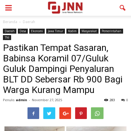
Beranda
Daerah
Daerah
Desa
Ekonomi
Jawa Timur
Kodim
Masyarakat
Pemerintahan
TNI
Pastikan Tempat Sasaran,
Babinsa Koramil 07/Guluk
Guluk Dampingi Penyaluran
BLT DD Sebersar Rb 900 Bagi
Warga Kurang Mampu
Penulis
admin
-
November 27, 2025
283
0