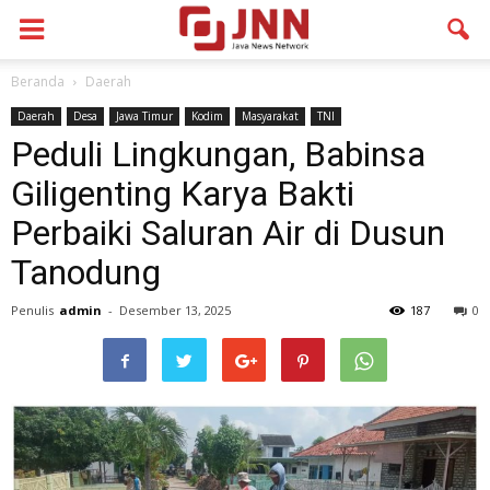
Beranda
Daerah
Daerah
Desa
Jawa Timur
Kodim
Masyarakat
TNI
Peduli Lingkungan, Babinsa
Giligenting Karya Bakti
Perbaiki Saluran Air di Dusun
Tanodung
Penulis
admin
-
Desember 13, 2025
187
0