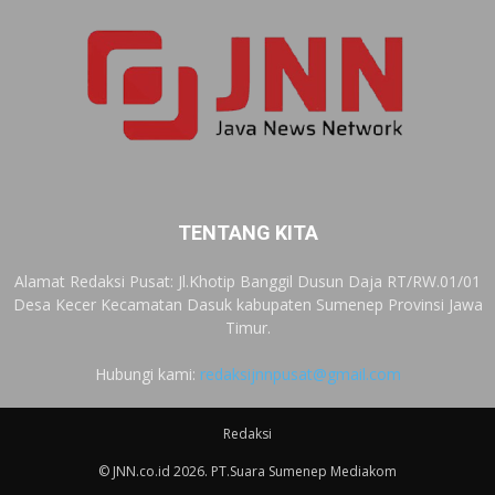
TENTANG KITA
Alamat Redaksi Pusat: Jl.Khotip Banggil Dusun Daja RT/RW.01/01
Desa Kecer Kecamatan Dasuk kabupaten Sumenep Provinsi Jawa
Timur.
Hubungi kami:
redaksijnnpusat@gmail.com
Redaksi
© JNN.co.id 2026. PT.Suara Sumenep Mediakom