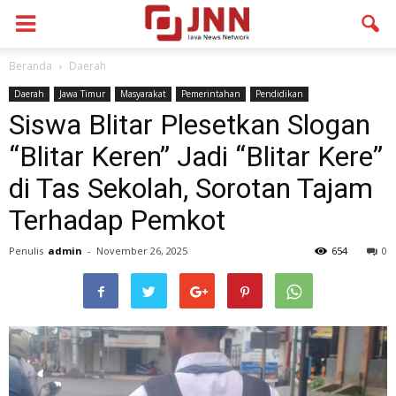
Beranda
Daerah
Daerah
Jawa Timur
Masyarakat
Pemerintahan
Pendidikan
Siswa Blitar Plesetkan Slogan
“Blitar Keren” Jadi “Blitar Kere”
di Tas Sekolah, Sorotan Tajam
Terhadap Pemkot
Penulis
admin
-
November 26, 2025
654
0