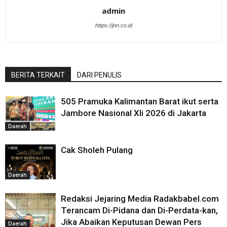
admin
https://jnn.co.id
BERITA TERKAIT
DARI PENULIS
505 Pramuka Kalimantan Barat ikut serta
Jambore Nasional XIi 2026 di Jakarta
Daerah
Cak Sholeh Pulang
Daerah
Redaksi Jejaring Media Radakbabel.com
Terancam Di-Pidana dan Di-Perdata-kan,
Jika Abaikan Keputusan Dewan Pers
Daerah