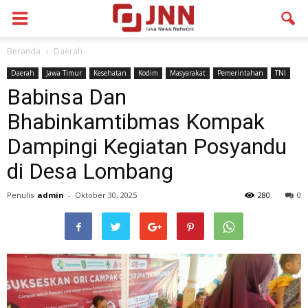
Beranda
Daerah
Daerah
Jawa Timur
Kesehatan
Kodim
Masyarakat
Pemerintahan
TNI
Babinsa Dan
Bhabinkamtibmas Kompak
Dampingi Kegiatan Posyandu
di Desa Lombang
Penulis
admin
-
Oktober 30, 2025
280
0