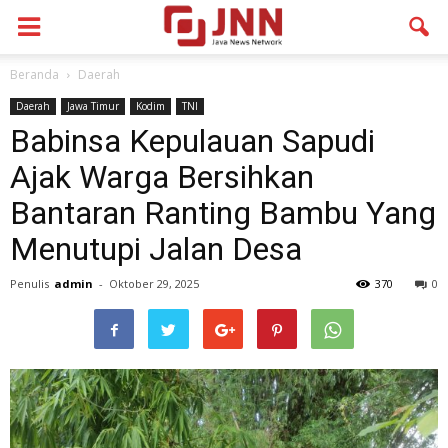
Beranda
Daerah
Daerah
Jawa Timur
Kodim
TNI
Babinsa Kepulauan Sapudi
Ajak Warga Bersihkan
Bantaran Ranting Bambu Yang
Menutupi Jalan Desa
Penulis
admin
-
Oktober 29, 2025
370
0